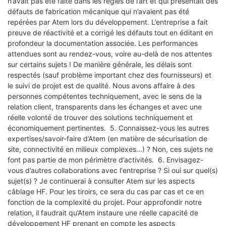
n’avait pas été faite dans les règles de l’art et qui présentait des
défauts de fabrication mécanique qui n’avaient pas été
repérées par Atem lors du développement. L’entreprise a fait
preuve de réactivité et a corrigé les défauts tout en éditant en
profondeur la documentation associée. Les performances
attendues sont au rendez-vous, voire au-delà de nos attentes
sur certains sujets ! De manière générale, les délais sont
respectés (sauf problème important chez des fournisseurs) et
le suivi de projet est de qualité. Nous avons affaire à des
personnes compétentes techniquement, avec le sens de la
relation client, transparents dans les échanges et avec une
réelle volonté de trouver des solutions techniquement et
économiquement pertinentes. 5. Connaissez-vous les autres
expertises/savoir-faire d’Atem (en matière de sécurisation de
site, connectivité en milieux complexes...) ? Non, ces sujets ne
font pas partie de mon périmètre d’activités. 6. Envisagez-
vous d’autres collaborations avec l'entreprise ? Si oui sur quel(s)
sujet(s) ? Je continuerai à consulter Atem sur les aspects
câblage HF. Pour les tiroirs, ce sera du cas par cas et ce en
fonction de la complexité du projet. Pour approfondir notre
relation, il faudrait qu’Atem instaure une réelle capacité de
développement HF prenant en compte les aspects