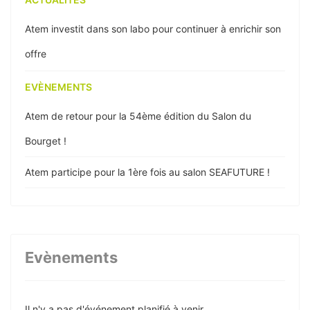
Atem investit dans son labo pour continuer à enrichir son
offre
EVÈNEMENTS
Atem de retour pour la 54ème édition du Salon du
Bourget !
Atem participe pour la 1ère fois au salon SEAFUTURE !
Les équipes Atem vous souhaitent leurs meilleurs vœux
pour 2023 !
Evènements
EuMW22 à Milan : Atem y exposera l’ensemble de son
offre hyperfréquence !
Il n'y a pas d'événement planifié à venir.